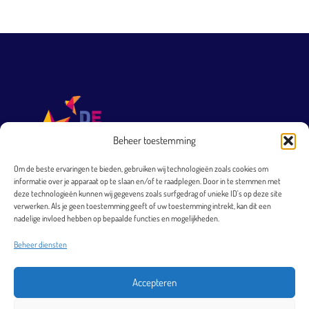
Beheer toestemming
Om de beste ervaringen te bieden, gebruiken wij technologieën zoals cookies om
informatie over je apparaat op te slaan en/of te raadplegen. Door in te stemmen met
T 0251 231 569
deze technologieën kunnen wij gegevens zoals surfgedrag of unieke ID's op deze site
verwerken. Als je geen toestemming geeft of uw toestemming intrekt, kan dit een
directie@arkheemskerk.nl
nadelige invloed hebben op bepaalde functies en mogelijkheden.
Bezoekadres
Beheer diensten
Elbestraat 4
1966 XJ Heemskerk
Accepteren
Postadres