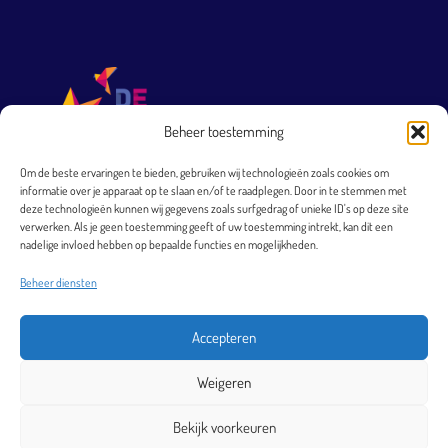
Beheer toestemming
Om de beste ervaringen te bieden, gebruiken wij technologieën zoals cookies om
informatie over je apparaat op te slaan en/of te raadplegen. Door in te stemmen met
T 0251 231 569
deze technologieën kunnen wij gegevens zoals surfgedrag of unieke ID's op deze site
verwerken. Als je geen toestemming geeft of uw toestemming intrekt, kan dit een
directie@arkheemskerk.nl
nadelige invloed hebben op bepaalde functies en mogelijkheden.
Bezoekadres
Beheer diensten
Elbestraat 4
1966 XJ Heemskerk
Accepteren
Postadres
Weigeren
Postbus 40
1960 AA Heemskerk
Bekijk voorkeuren