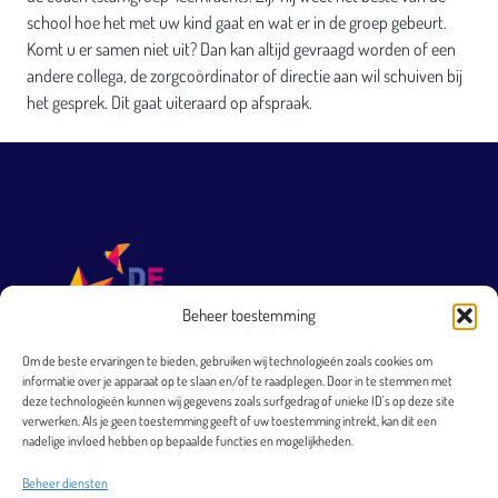
school hoe het met uw kind gaat en wat er in de groep gebeurt.
Komt u er samen niet uit? Dan kan altijd gevraagd worden of een
andere collega, de zorgcoördinator of directie aan wil schuiven bij
het gesprek. Dit gaat uiteraard op afspraak.
Beheer toestemming
Om de beste ervaringen te bieden, gebruiken wij technologieën zoals cookies om
informatie over je apparaat op te slaan en/of te raadplegen. Door in te stemmen met
T 0251 231 569
deze technologieën kunnen wij gegevens zoals surfgedrag of unieke ID's op deze site
verwerken. Als je geen toestemming geeft of uw toestemming intrekt, kan dit een
directie@arkheemskerk.nl
nadelige invloed hebben op bepaalde functies en mogelijkheden.
Bezoekadres
Beheer diensten